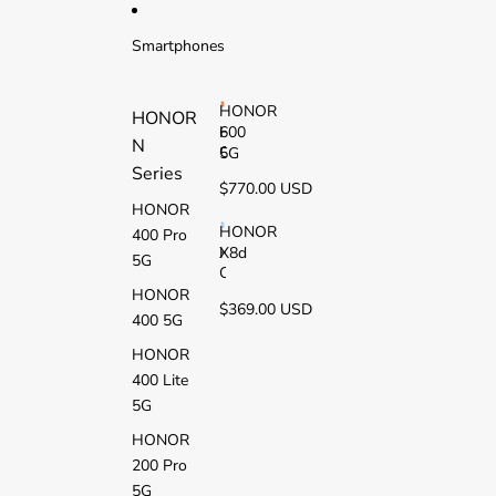
Ir directamente al contenido
Smartphones
HONOR
HONOR
600
H
N
O
5G
Series
N
$770.00 USD
O
HONOR
R
6
HONOR
400 Pro
0
X8d
H
5G
0
O
5
N
HONOR
$369.00 USD
G
O
400 5G
R
X
HONOR
8
400 Lite
d
5G
HONOR
200 Pro
5G