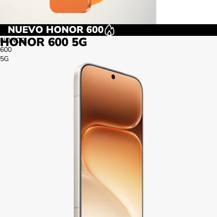
NUEVO HONOR 600
HONOR 600 5G
HONOR
600
5G