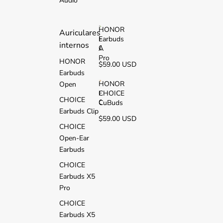
Audio
2
i
HONOR
Auriculares
Earbuds
H
internos
O
A
N
Pro
HONOR
$59.00 USD
O
Earbuds
R
E
HONOR
Open
a
CHOICE
H
CHOICE
r
O
CuBuds
b
Earbuds Clip
N
$59.00 USD
u
O
CHOICE
d
R
s
Open-Ear
C
A
H
Earbuds
P
O
r
CHOICE
I
o
C
Earbuds X5
E
Pro
C
u
CHOICE
B
Earbuds X5
u