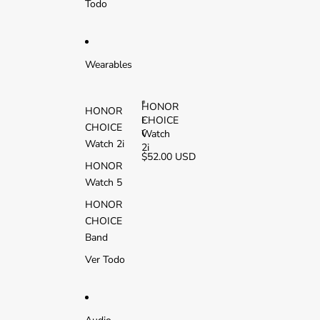
Todo
L
T
E
Wearables
HONOR
HONOR
CHOICE
H
CHOICE
O
Watch
Watch 2i
N
2i
$52.00 USD
O
HONOR
R
Watch 5
C
H
HONOR
O
CHOICE
I
C
Band
E
Ver Todo
W
a
t
c
h