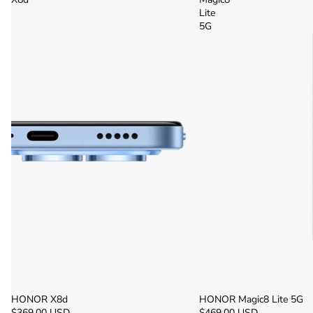
Lite
5G
Agotado
HONOR X8d
Agotado
HONOR Magic8 Lite 5G
$369.00 USD
$469.00 USD