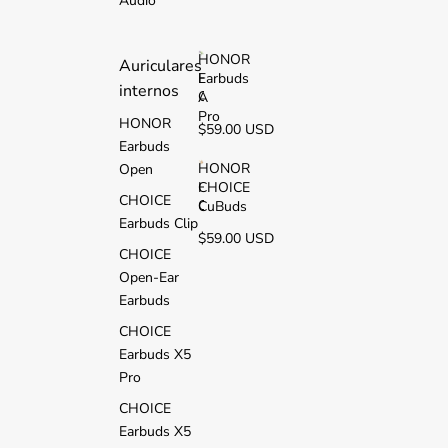
Audio
2
i
HONOR
Auriculares
Earbuds
H
internos
O
A
N
Pro
HONOR
$59.00 USD
O
Earbuds
R
E
HONOR
Open
a
CHOICE
H
CHOICE
r
O
CuBuds
b
Earbuds Clip
N
$59.00 USD
u
O
CHOICE
d
R
s
Open-Ear
C
A
H
Earbuds
P
O
r
CHOICE
I
o
C
Earbuds X5
E
Pro
C
u
CHOICE
B
Earbuds X5
u