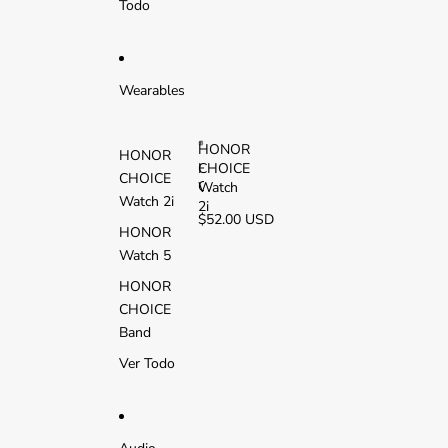
Todo
L
T
E
Wearables
HONOR
HONOR
CHOICE
H
CHOICE
O
Watch
Watch 2i
N
2i
$52.00 USD
O
HONOR
R
Watch 5
C
H
HONOR
O
CHOICE
I
C
Band
E
Ver Todo
W
a
t
c
h