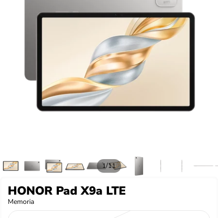
/
1
11
HONOR Pad X9a LTE
Memoria