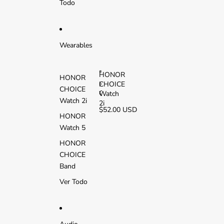
Todo
L
T
E
Wearables
HONOR
HONOR
CHOICE
H
CHOICE
O
Watch
Watch 2i
N
2i
$52.00 USD
O
HONOR
R
Watch 5
C
H
HONOR
O
CHOICE
I
C
Band
E
Ver Todo
W
a
t
c
h