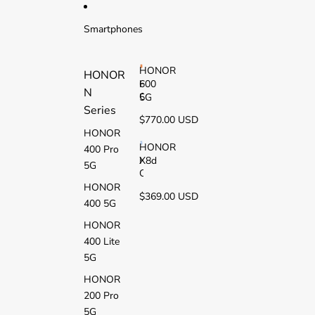
Ir directamente al contenido
Smartphones
HONOR
HONOR
600
H
N
O
5G
Series
N
$770.00 USD
O
HONOR
R
6
HONOR
400 Pro
0
X8d
H
5G
0
O
5
N
HONOR
$369.00 USD
G
O
400 5G
R
X
HONOR
8
400 Lite
d
5G
HONOR
200 Pro
5G