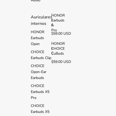
Audio
2
i
HONOR
Auriculares
Earbuds
H
internos
O
A
N
Pro
HONOR
$59.00 USD
O
Earbuds
R
E
HONOR
Open
a
CHOICE
H
CHOICE
r
O
CuBuds
b
Earbuds Clip
N
$59.00 USD
u
O
CHOICE
d
R
s
Open-Ear
C
A
H
Earbuds
P
O
r
CHOICE
I
o
C
Earbuds X5
E
Pro
C
u
CHOICE
B
Earbuds X5
u