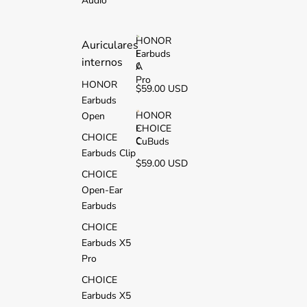
Audio
2
i
HONOR
Auriculares
Earbuds
H
internos
O
A
N
Pro
HONOR
$59.00 USD
O
Earbuds
R
E
HONOR
Open
a
CHOICE
H
CHOICE
r
O
CuBuds
b
Earbuds Clip
N
$59.00 USD
u
O
CHOICE
d
R
s
Open-Ear
C
A
H
Earbuds
P
O
r
CHOICE
I
o
C
Earbuds X5
E
Pro
C
u
CHOICE
B
Earbuds X5
u