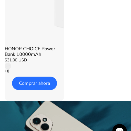
HONOR CHOICE Power
Agotado
Bank 10000mAh
$31.00 USD
Comprar ahora
Comparar