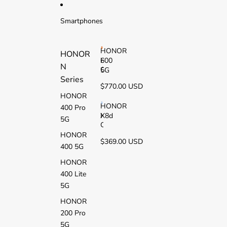
Ir directamente al contenido
Smartphones
HONOR
HONOR
600
H
N
O
5G
Series
N
$770.00 USD
O
HONOR
R
6
HONOR
400 Pro
0
X8d
H
5G
0
O
5
N
HONOR
$369.00 USD
G
O
400 5G
R
X
HONOR
8
400 Lite
d
5G
HONOR
200 Pro
5G