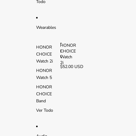
Todo
L
T
E
Wearables
HONOR
HONOR
CHOICE
H
CHOICE
O
Watch
Watch 2i
N
2i
$52.00 USD
O
HONOR
R
Watch 5
C
H
HONOR
O
CHOICE
I
C
Band
E
Ver Todo
W
a
t
c
h