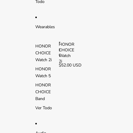
Todo
L
T
E
Wearables
HONOR
HONOR
CHOICE
H
CHOICE
O
Watch
Watch 2i
N
2i
$52.00 USD
O
HONOR
R
Watch 5
C
H
HONOR
O
CHOICE
I
C
Band
E
Ver Todo
W
a
t
c
h