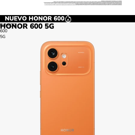
NUEVO HONOR 600
HONOR 600 5G
HONOR
600
5G