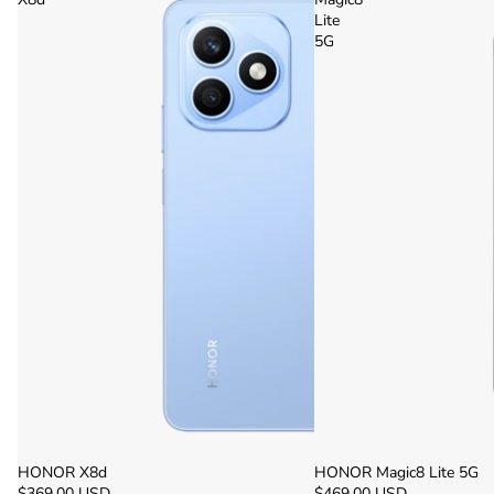
Lite
5G
Agotado
HONOR X8d
Agotado
HONOR Magic8 Lite 5G
$369.00 USD
$469.00 USD