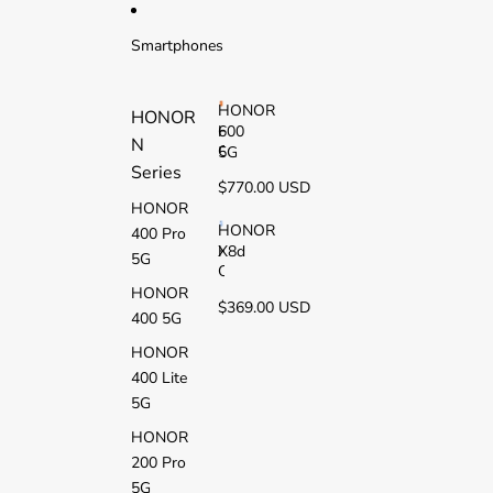
Ir directamente al contenido
Smartphones
HONOR
HONOR
600
H
N
O
5G
Series
N
$770.00 USD
O
HONOR
R
6
HONOR
400 Pro
0
X8d
H
5G
0
O
5
N
HONOR
$369.00 USD
G
O
400 5G
R
X
HONOR
8
400 Lite
d
5G
HONOR
200 Pro
5G