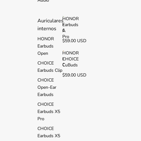
Audio
2
i
HONOR
Auriculares
Earbuds
H
internos
O
A
N
Pro
HONOR
$59.00 USD
O
Earbuds
R
E
HONOR
Open
a
CHOICE
H
CHOICE
r
O
CuBuds
b
Earbuds Clip
N
$59.00 USD
u
O
CHOICE
d
R
s
Open-Ear
C
A
H
Earbuds
P
O
r
CHOICE
I
o
C
Earbuds X5
E
Pro
C
u
CHOICE
B
Earbuds X5
u