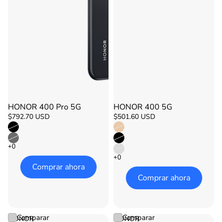
HONOR 400 Pro 5G
HONOR 400 5G
Agotado
Agotado
$792.70 USD
$501.60 USD
Comprar ahora
Comprar ahora
Comparar
Comparar
HONOR
HONOR