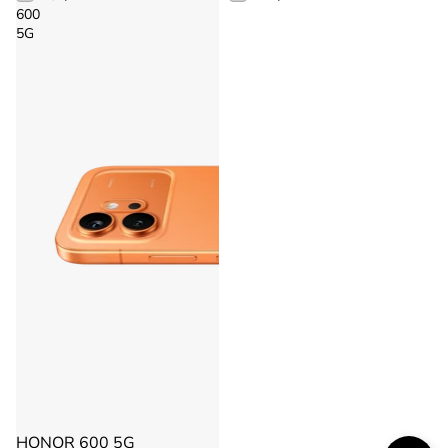
600
5G
HONOR 600 5G
Agotado