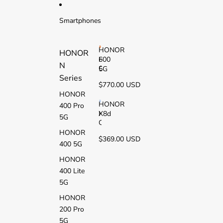
Ir directamente al contenido
Smartphones
HONOR
HONOR
600
H
N
O
5G
Series
N
$770.00 USD
O
HONOR
R
6
HONOR
400 Pro
0
X8d
H
5G
0
O
5
N
HONOR
$369.00 USD
G
O
400 5G
R
X
HONOR
8
400 Lite
d
5G
HONOR
200 Pro
5G