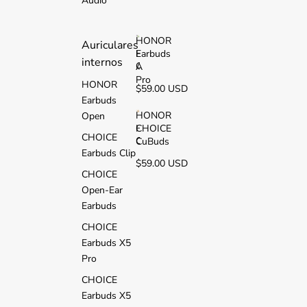
Audio
2
i
HONOR
Auriculares
Earbuds
H
internos
O
A
N
Pro
HONOR
$59.00 USD
O
Earbuds
R
E
HONOR
Open
a
CHOICE
H
CHOICE
r
O
CuBuds
b
Earbuds Clip
N
$59.00 USD
u
O
CHOICE
d
R
s
Open-Ear
C
A
H
Earbuds
P
O
r
CHOICE
I
o
C
Earbuds X5
E
Pro
C
u
CHOICE
B
Earbuds X5
u