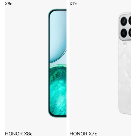
X8c
X7c
HONOR X8c
HONOR X7c
Agotado
Agotado