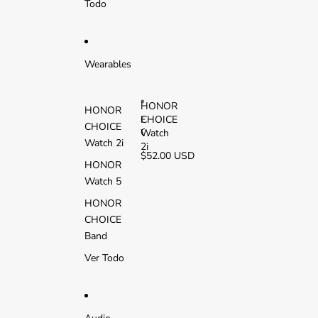
Todo
L
T
E
Wearables
HONOR
HONOR
CHOICE
H
CHOICE
O
Watch
Watch 2i
N
2i
$52.00 USD
O
HONOR
R
Watch 5
C
H
HONOR
O
CHOICE
I
C
Band
E
Ver Todo
W
a
t
c
h