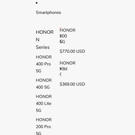
Ir directamente al contenido
Smartphones
HONOR
HONOR
600
H
N
O
5G
Series
N
$770.00 USD
O
HONOR
R
6
HONOR
400 Pro
0
X8d
H
5G
0
O
5
N
HONOR
$369.00 USD
G
O
400 5G
R
X
HONOR
8
400 Lite
d
5G
HONOR
200 Pro
5G