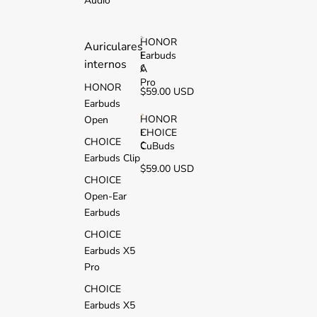
Audio
2
i
HONOR
Auriculares
Earbuds
H
internos
O
A
N
Pro
HONOR
$59.00 USD
O
Earbuds
R
E
HONOR
Open
a
CHOICE
H
CHOICE
r
O
CuBuds
b
Earbuds Clip
N
$59.00 USD
u
O
CHOICE
d
R
s
Open-Ear
C
A
H
Earbuds
P
O
r
CHOICE
I
o
C
Earbuds X5
E
Pro
C
u
CHOICE
B
Earbuds X5
u