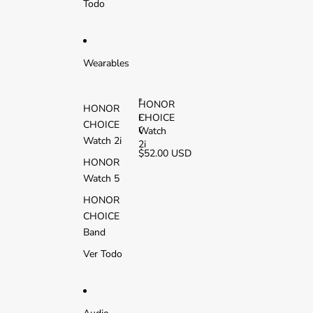
Todo
L
T
E
Wearables
HONOR
HONOR
CHOICE
H
CHOICE
O
Watch
Watch 2i
N
2i
$52.00 USD
O
HONOR
R
Watch 5
C
H
HONOR
O
CHOICE
I
C
Band
E
Ver Todo
W
a
t
c
h